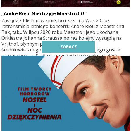
„André Rieu. Niech żyje Maastricht!”
Zasiądź z bliskimi w kinie, bo czeka na Was 20. już
retransmisja letniego koncertu André Rieu z Maastricht!
Tak, tak... W lipcu 2026 roku Maestro i jego ukochana
Orkiestra Johanna Straussa po raz kolejny wystąpią na
Vrijthof, słynnym placu tego urokliwego
ZOBACZ
średniowiecznego miasteczka. Król Walca i jego goście
zagrają po raz 20. dla ściągających tu co roku z całego
świata kilkudziesięciu tysięcy miłośników dobrej muzyki.
Na szczęście ten wspaniały letni wieczór będzie
retransmitowany już jesienią do kin całego świata. Czeka
Was więc seans pełen uroczych walców i marszów
Johannów Straussów ojca i syna, ale też songi ze słynnych
musicali „My Fair Lady” czy „Nędznicy”, jak również inne
hity, choćby „Obój Gabriela” Ennia Morricone z filmu
„Misja”. Oprócz Platynowych Tenorów i sopranistek o
międzynarodowej renomie pojawią się też gwiazdy, które
nigdy wcześniej nie występowały na Vrijthof. To będzie
spektakularny jubileusz!
Nowy show pt. „Niech żyje Maastricht!” to radosny hołd