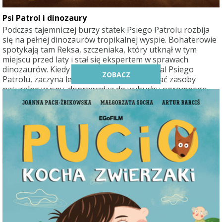
Psi Patrol i dinozaury
Podczas tajemniczej burzy statek Psiego Patrolu rozbija
się na pełnej dinozaurów tropikalnej wyspie. Bohaterowie
spotykają tam Reksa, szczeniaka, który utknął w tym
miejscu przed laty i stał się ekspertem w sprawach
dinozaurów. Kiedy Humdinger, główny rywal Psiego
ZOBACZ
Patrolu, zaczyna lekkomyślnie eksploatować zasoby
naturalne wyspy, doprowadza do wybuchu ogromnego,
uśpionego od lat wulkanu. Psi Patrol podejmuje się
największej akcji ratunkowej w swojej historii. Szczeniaczki
muszą powstrzymać Humdingera, zanim doprowadzi do
zagłady całego życia na wyspie.