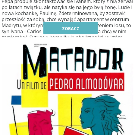
Pepa próbuje skontaktować się Ivanem, który z nią zerwał
po latach związku, ale natyka się na jego byłą żonę, Lucíę i
nową kochankę, Paulinę. Zdeterminowana, by zostawić
przeszłość za sobą, chce wynająć apartament w centrum
Madrytu, w którym mieszkali razem. Zrządzeniem losu, to
ZOBACZ
syn Ivana - Carlos i jego narzeczona, Marisa chcą w nim
zamieszkać. Sytuację komplikują okoliczności, w które
wplątała się przyjaciółka Pepy, Candela. Dom powoli
zapełnia się ludźmi, którzy gaszą pragnienie kusząco
orzeźwiającym gazpacho, przygotowanym przez Pepę.