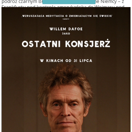
podróż czarnym Buickiem przez zrujnowane Niemcy – z
Frankfurtu pod kontrolą amerykańską do Weimaru pod
wpływem sowieckim. Po raz pierwszy od wojny Mann
wraca do swojej ojczyzny, po tym jak podjął wcześniej
trudną decyzję o emigracji do Stanów Zjednoczonych.