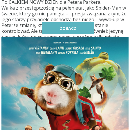
To CAŁKIEM NOWY DZIEŃ dla Petera Parkera.
Walka z przestępczością na pełen etat jako Spider-Man w
świecie, który go nie pamięta – i presja związana z tym, że
jego starzy przyjaciele odchodzą bez niego – wywołuje w
Peterze zmianę, której być może nie jest w stanie
ZOBACZ
kontrolować. Ale ta przemiana może być również jedyną
rzeczą, która powstrzyma nowe zagrożenie dla miasta i
jego bliskich.
Świat może i zapomniał o Peterze Parkerze, ale on nie
zapomniał o świecie.