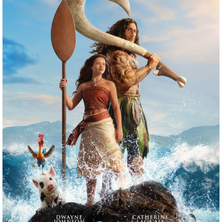
oszczerstwa i poddawanie w wątpliwość stygmatów,
podsłuchy zakładane nawet w konfesjonale, posądzanie o
intymne kontakty z kobietami, kary i prześladowania
także ze strony osób związanych z Kościołem. Niezwykłe
emocje towarzyszą widzowi, gdy śledzi on autentyczne
nagrania Ojca Pio i słyszy jego charakterystyczny, jakby
niepasujący do wizerunku głos. Całości dopełnia
sprawiający ogromne wrażenie ekskluzywny materiał
dokumentujący niedawną ekshumację ciała św. Ojca Pio.