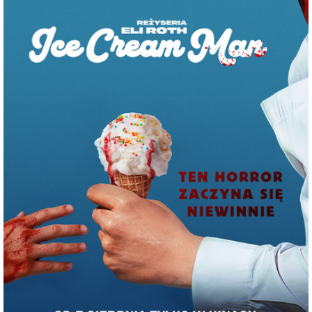
dla rodzinnego miasta Maestra, w którym wszystko się
zaczęło. 20 lat temu André Rieu i jego Orkiestra Johanna
Straussa po raz pierwszy wystąpili na Vrijthof.
Średniowieczny plac zamienił się wtedy w lśniącą salę
balową na świeżym powietrzu. Publiczność wysłuchała
pierwszego tego typu koncertu, a wszystko pod letnim
niebem, usianym migoczącymi gwiazdami. Sukces był
niebywały, tym bardziej że całość była retransmitowana do
kin. Teraz walc „Nad pięknym modrym Dunajem” i „Marsz
Radetzky’ego” zabrzmią dla publiczności na całym świecie
po raz dwudziesty.
„Jestem niezwykle podekscytowany tym jubileuszem. W
lipcu tego roku po raz 20. zagram nasz letni koncert w
Maastricht – mówi André Rieu. – Mam nadzieję, że
wyjątkowa atmosfera Vrijthof, najstarszego placu w
Holandii, znów poruszy serca i dusze wszystkich widzów.
To fantastyczne, że ten koncert będzie można zobaczyć
również w kinach na całym świecie, w tym w Polsce, i to już
jesienią. Jestem przekonany, że ucieszy on Was tak samo,
jak mnie i moją orkiestrę. Niech żyje Maastricht!”.
Dla polskich widzów retransmisję poprowadzi jak zwykle
Maja Jasińska, która nie tylko jest flecistką w Orkiestrze
Johanna Straussa, ale i niezrównaną ambasadorką całego