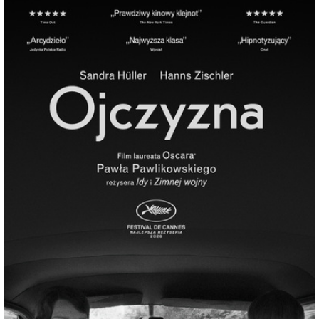
Wreszcie do akcji wkracza komisarz policji. Ich historie
splatają się w fatalistycznej atmosferze, i zbiegają w
tragicznym zakończeniu.