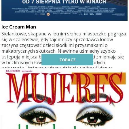
przedsięwzięcia. Dzięki niej zajrzymy za kulisy i
wysłuchamy wywiadu z André Rieu, przeprowadzonego
przez nią wyłącznie dla polskich widzów kinowych.
Ice Cream Man
Sielankowe, skąpane w letnim słońcu miasteczko pogrąża
się w szaleństwie, gdy tajemniczy sprzedawca lodów
zaczyna częstować dzieci słodkimi przysmakami o
makabrycznych skutkach. Niewinne uśmiechy szybko
ustępują miejsca brutalnej furii, kiedy dzieci zmieniają się
ZOBACZ
w bezlitosnych łowców dorosłych. Troje młodych
bohaterów, którym cudem udaje się uniknąć klątwy,
podejmuje desperacki wyścig z czasem, by odkryć
przerażającą prawdę kryjącą się za złowieszczą melodyjką i
powstrzymać koszmar, zanim pochłonie całe miasteczko…
wraz z nimi.