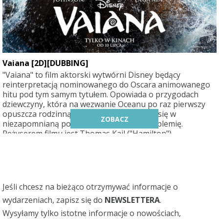
Vaiana [2D][DUBBING]
"Vaiana" to film aktorski wytwórni Disney będący
reinterpretacją nominowanego do Oscara animowanego
hitu pod tym samym tytułem. Opowiada o przygodach
dziewczyny, która na wezwanie Oceanu po raz pierwszy
opuszcza rodzinną wyspę Motonui i udaje się w
ZOBACZ
niezapomnianą podróż, by ratować swoje plemię.
Reżyserem filmu jest Thomas Kail ("Hamilton")
uhonorowany nagrodami Emmy i Tony.
Jeśli chcesz na bieżąco otrzymywać informacje o
wydarzeniach, zapisz się do
NEWSLETTERA
.
Wysyłamy tylko istotne informacje o nowościach,