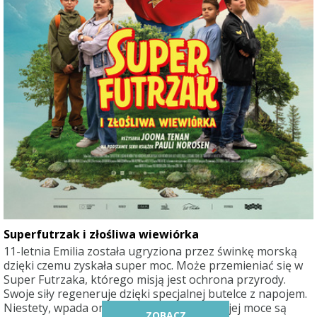
Superfutrzak i złośliwa wiewiórka
11-letnia Emilia została ugryziona przez świnkę morską
dzięki czemu zyskała super moc. Może przemieniać się w
Super Futrzaka, którego misją jest ochrona przyrody.
Swoje siły regeneruje dzięki specjalnej butelce z napojem.
Niestety, wpada ona w niepowołane ręce i jej moce są
ZOBACZ