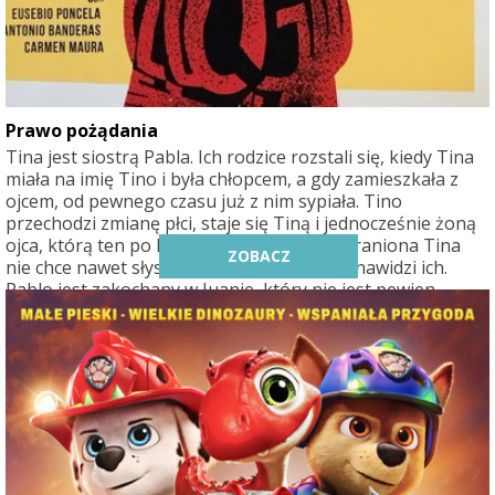
Prawo pożądania
Tina jest siostrą Pabla. Ich rodzice rozstali się, kiedy Tina
miała na imię Tino i była chłopcem, a gdy zamieszkała z
ojcem, od pewnego czasu już z nim sypiała. Tino
przechodzi zmianę płci, staje się Tiną i jednocześnie żoną
ojca, którą ten po kilku latach porzuca, a zraniona Tina
ZOBACZ
nie chce nawet słyszeć o mężczyznach. Nienawidzi ich.
Pablo jest zakochany w Juanie, który nie jest pewien
swoich uczuć, więc Pablo próbuje o nim zapomnieć.
Poznaje zaborczego, pełnego sprzeczności Antonia i
nawiązuje z nim romans, jednak jego życie staje się jeszcze
bardziej skomplikowane. Nie może z tego wyjść nic
dobrego…