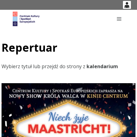
0
'
0,00
Główne
PLN
Repertuar
14
47
Wybierz tytuł lub przejdź do strony z
kalendarium