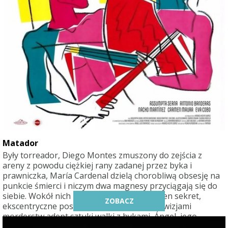
Matador
Były torreador, Diego Montes zmuszony do zejścia z
areny z powodu ciężkiej rany zadanej przez byka i
prawniczka, María Cardenal dzielą chorobliwą obsesję na
punkcie śmierci i niczym dwa magnesy przyciągają się do
siebie. Wokół nich krążą skrywające niejeden sekret,
ZOBACZ
ekscentryczne postacie: dręczony nagłymi wizjami
morderstw adept sztuki walki z bykami, Ángel, jego
psychiatra, Julia, narzeczona Diega, Eva, i jej matka, Pilar.