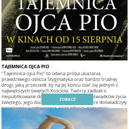
TAJEMNICA OJCA PIO
"Tajemnica ojca Pio" to udana próba ukazania
prawdziwego oblicza Stygmatyka oraz bardzo trudnej
drogi, jaką przeszedł, by na jej końcu stać się jednym z
największych świętych Kościoła. Twórcy zadbali o
niepublikowane dotąd materiały: zeznania świadków życia
ZOBACZ
świętego, jego duchowych dzieci, osób, które doświadczyły
nawrócenia i uzdrowienia, oraz zdjęcia, nagrania i
wypowiedzi współbraci z San Giovanni Rotondo. Film bez
ogródek ujawnia, jak niewyobrażalnemu ogromowi prób
został poddany skromny zakonnik z Pietrelciny: