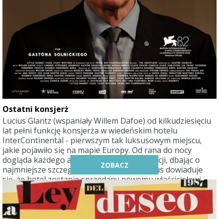
Ostatni konsjerż
Lucius Glantz (wspaniały Willem Dafoe) od kilkudziesięciu
lat pełni funkcję konsjerża w wiedeńskim hotelu
InterContinental - pierwszym tak luksusowym miejscu,
jakie pojawiło się na mapie Europy. Od rana do nocy
dogląda każdego aspektu działania instytucji, dbając o
ZOBACZ
najmniejsze szczegóły. Pewnego dnia Lucius dowiaduje
się, że hotel zostanie sprzedany nowemu właścicielowi,
który planuje jego radykalną przebudowę. Lucius
podejmuje nierówną walkę o ocalenie hotelu - i miejsca
swojej pracy, które od lat jest jego prawdziwym domem.