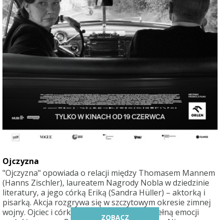
Ojczyzna
"Ojczyzna" opowiada o relacji między Thomasem Mannem
(Hanns Zischler), laureatem Nagrody Nobla w dziedzinie
literatury, a jego córką Eriką (Sandra Hüller) – aktorką i
pisarką. Akcja rozgrywa się w szczytowym okresie zimnej
wojny. Ojciec i córka wyruszają w trudną, pełną emocji
ZOBACZ