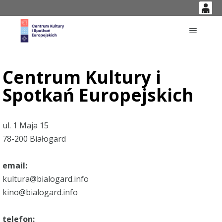
0
'
0,00
Główne
PLN
Centrum Kultury i
Spotkań Europejskich
14
53
ul. 1 Maja 15
78-200 Białogard
email:
kultura@bialogard.info
kino@bialogard.info
telefon: