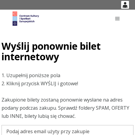
0
'
0,00
Główne
PLN
Wyślij ponownie bilet
internetowy
14
53
1. Uzupełnij poniższe pola
2. Kliknij przycisk WYŚLIJ i gotowe!
Zakupione bilety zostaną ponownie wysłane na adres
podany podczas zakupu. Sprawdź foldery SPAM, OFERTY
lub INNE, bilety lubią się chować.